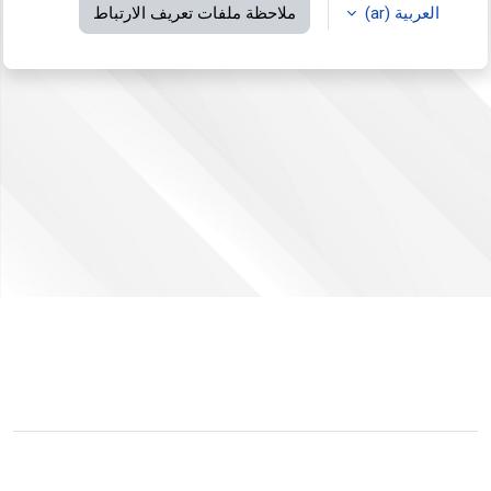
العربية ‎(ar)‎
ملاحظة ملفات تعريف الارتباط
لم يتم دخولك.
ملخص الاحتفاظ بالبيانات
التبديل إلى القالب القياسي
مشغل بواسطة
مودل