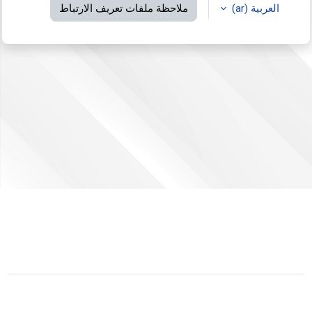
العربية ‎(ar)‎
ملاحظة ملفات تعريف الارتباط
لم يتم دخولك.
ملخص الاحتفاظ بالبيانات
التبديل إلى القالب القياسي
مشغل بواسطة
مودل